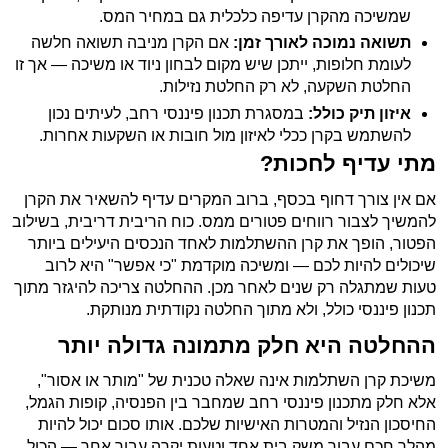
שמשיכה מהקרן עדיפה כלכלית גם במחיר המס.
תשואה נמוכה לאורך זמן:
אם הקרן מניבה תשואה חלשה
לעומת חלופות, ייתכן שיש מקום לבחון ניוד או משיכה — אך זו
החלטת השקעה, לא רק החלטת נזילות.
איזון תיק כולל:
במסגרת תכנון פיננסי רחב, לעיתים נכון
להשתמש בקרן ככלי לאיזון מול חובות או השקעות אחרות.
מתי עדיף לחכות?
אם אין צורך דחוף בכסף, ברוב המקרים עדיף להשאיר את הקרן
להמשיך לצבור רווחים פטורים ממס. כוח הריבית דריבית, בשילוב
הפטור, הופך את קרן ההשתלמות לאחד הנכסים היעילים ביותר
שיכולים להיות לכם — ומשיכה מוקדמת "כי אפשר" היא לרוב
טעות שמתגלה רק שנים לאחר מכן. ההחלטה צריכה להיגזר מתוך
תכנון פיננסי כולל, ולא מתוך החלטה נקודתית מנותקת.
ההחלטה היא חלק מתמונה גדולה יותר
משיכת קרן השתלמות אינה שאלה טכנית של "מותר או אסור",
אלא חלק מתכנון פיננסי רחב שמחבר בין הפנסיה, קופות הגמל,
החיסכון הנזיל והמטרות האישיות שלכם. אותו סכום יכול להיות
מהלך חכם עבור משק בית אחד וטעות יקרה עבור אחר — הכול