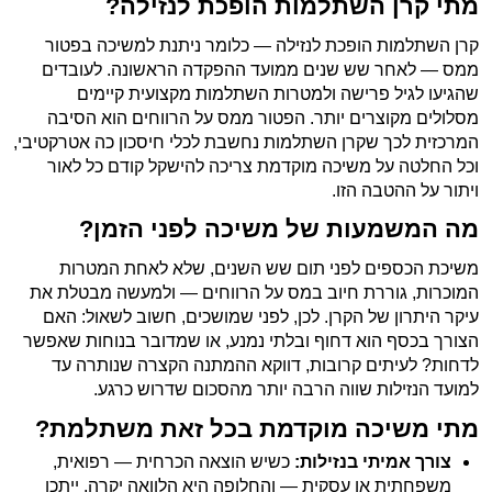
מתי קרן השתלמות הופכת לנזילה?
קרן השתלמות הופכת לנזילה — כלומר ניתנת למשיכה בפטור
ממס — לאחר שש שנים ממועד ההפקדה הראשונה. לעובדים
שהגיעו לגיל פרישה ולמטרות השתלמות מקצועית קיימים
מסלולים מקוצרים יותר. הפטור ממס על הרווחים הוא הסיבה
המרכזית לכך שקרן השתלמות נחשבת לכלי חיסכון כה אטרקטיבי,
וכל החלטה על משיכה מוקדמת צריכה להישקל קודם כל לאור
ויתור על ההטבה הזו.
מה המשמעות של משיכה לפני הזמן?
משיכת הכספים לפני תום שש השנים, שלא לאחת המטרות
המוכרות, גוררת חיוב במס על הרווחים — ולמעשה מבטלת את
עיקר היתרון של הקרן. לכן, לפני שמושכים, חשוב לשאול: האם
הצורך בכסף הוא דחוף ובלתי נמנע, או שמדובר בנוחות שאפשר
לדחות? לעיתים קרובות, דווקא ההמתנה הקצרה שנותרה עד
למועד הנזילות שווה הרבה יותר מהסכום שדרוש כרגע.
מתי משיכה מוקדמת בכל זאת משתלמת?
צורך אמיתי בנזילות:
כשיש הוצאה הכרחית — רפואית,
משפחתית או עסקית — והחלופה היא הלוואה יקרה, ייתכן