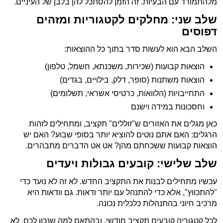
מלהתמודד עם הבעיות. זה הזמן להסתכל להן בלבן של העיניים.
שלב שני: מחלקים לקטגוריות ומזהים
דפוסים
השלב הבא הוא לעשות סדר בתוך כל ההוצאות:
הוצאות קבועות (שכירות, משכנתא, חשמל, טלפון)
הוצאות משתנות (סופר, דלק, בילויים, בגדים)
התחייבויות (הלוואות, כרטיסי אשראי, תשלומים)
וחסכונות במידה וישנם
כאן מגלים את האזורים ש"זוללים" תקציב, ומתחילים לזהות
הרגלים: האם אתם נוטים להוציא יותר בסופי שבוע? האם יש
הוצאות קבועות ששכחתם מהן? אט אט הדברים מתבהרים.
שלב שלישי: קובעים גבולות ויעדים
עכשיו מתחילים לבנות את התקציב החדש. לא זה לא נועד כדי
"להתכווץ", אלא כדי להתנהל עם יותר ודאות. גם וודאות היא
מרכיב חיוני בהתנהלות כלכלית נכונה.
לכל קטגוריה קובעים תקציב חודשי, ובהתאם למה שנכון לכם. לא