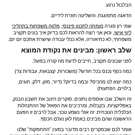
הבלבול נרגע.
הדאגה מתפוגגת. והשליטה חוזרת לידיים.
שמי רון סגרה
מומחה לתכנון פיננסי
,
מלווה משפחות בתהליכי
ליווי אישי
, וכאן אני רוצה להראות לכם בדיוק איך בונים תקציב
משפחתי; לא כתיאוריה, אלא ככלי עבודה שישרת אתכם יום יום.
שלב ראשון: מבינים את נקודת המוצא
לפני שבונים תקציב, חייבים לדעת מה קורה בפועל.
כמה כסף נכנס בכל חודש? (משכורות, קצבאות, עבודות צד)
כמה יוצא לנו מהכיס? ובמה בדיוק? (דיור, מזון, דלק, חוגים,
בילויים, הפתעות)
זה השלב שבו אוספים נתונים. סוקרים היטב את חשבון הבנק,
באפליקציות, בקבלות, ומרכיבים את הפאזל של ההתנהלות
הכלכלית הנוכחית. זה אולי נשמע טכני, אבל לרבים זו הפעם
הראשונה שהם מבינים באמת לאן נעלם הכסף.
אומר לכם שבמקרים רבים מדובר במעין "התחמקות" שלנו