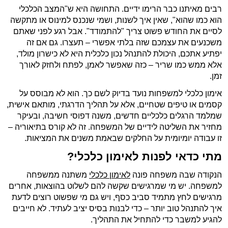
רבים מאיתנו כבר הרימו ידיים. התחושה היא ש"המצב הכלכלי
הוא כמו שהוא", שאין איך לשנות, ושמי שנכנס למינוס או מתקשה
לסיים את החודש פשוט צריך "להתמודד". אבל רגע לפני שאתם
משכנעים את עצמכם שזה בלתי אפשרי – תעצרו. גם אם זה
יפתיע אתכם, היכולת להתנהל נכון כלכלית היא לא כישרון מולד,
אלא ממש כמו שריר – כזה שאפשר לאמן, לפתח ולחזק לאורך
זמן.
אימון כלכלי למשפחות נועד בדיוק לשם כך. הוא לא מבוסס על
קסמים או טיפים שטחיים, אלא על תהליך הדרגתי, מותאם אישית,
שמלמד הרגלים כלכליים חדשים, משנה דפוסי חשיבה, ובעיקר
מחזיר את השליטה לידיים של המשפחה. זה לא קורס בתיאוריה –
זו עבודה יומיומית על החלקים שבאמת משנים את המציאות.
מתי כדאי לפנות לאימון כלכלי?
הנקודה שבה משפחה פונה
לאימון כלכלי
משתנה ממשפחה
למשפחה. יש מי שמרגישים שקשה להם לשלוט בהוצאות, אחרים
מרגישים לחץ מתמיד סביב כסף, ויש גם מי שפשוט רוצים לדעת
איך להתנהל טוב יותר – כדי לבנות בסיס יציב לעתיד. לא חייבים
להגיע למשבר כדי להתחיל את התהליך.