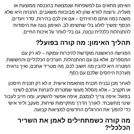
האימון מתאים גם למשפחות שנמצאות בהכנסה ממוצעת או
מעליה, ורוצות לוודא שהן לא מבזבזות משאבים. ההנחה היא שלא
משנה כמה אתם מרוויחים – אם אין לכם בהירות, סדר ויעדים,
הכסף ימשיך לזלוג בלי שתשימו לב. האימון בונה את היסודות
להתנהלות כלכלית נבונה, גם בלי לוותר על איכות החיים.
תהליך האימון: מה קורה בפועל?
הפגישה הראשונה מוקדשת להיכרות עמוקה – לא רק עם
המספרים, אלא גם עם ההתנהלות, הערכים הכלכליים והחששות.
המטרה היא להבין מה חשוב לכם, מה מטריד אתכם, ואיך נראית
מערכת היחסים שלכם עם כסף.
לאחר מכן נבנית תכנית מותאמת אישית. זו לא רק תכנית חיסכון
או תקציב – אלא מסלול מעשי שמטרתו להנחות אתכם לשינוי
בפועל: איפה צריך לצמצם, איפה אפשר להשקיע, ומה חייב לעבור
שינוי מחשבתי. לאורך הדרך מתקיימות שיחות, מעקב וליווי אישי
כדי להפוך את ההרגלים החדשים למציאות קבועה.
מה קורה כשמתחילים לאמן את השריר
הכלכלי?