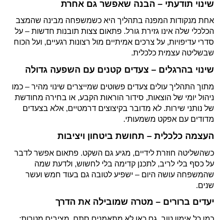
שינוי תודעתי – הבנה שאפשר גם אחרת
אחת מנקודות המפנה בתהליך היא כשמשפחה מבינה שהמצב
הכלכלי שלה אינו גזירת גורל. פתאום צצות תובנות חדשות – על
סדרי עדיפויות, על צרכים אמיתיים מול רצונות רגעיים, ועל הכוח
שבשליטה עצמית כלכלית.
שינוי בהרגלים – צעדים קטנים עם השפעה גדולה
מתוך התהליך עולים צעדים פשוטים שמייצרים שינוי מהיר – כמו
ניהול יומי של הוצאות, סידור הוראות הקבע, או בחירה מחודשת
של נותני שירות. לא מדובר בקיצוצים דרמטיים, אלא בצעדים
מדודים עם אפקט משמעותי.
העצמה כלכלית – תחושת ביטחון ויציבות
כשהשליטה חוזרת לידיים, מגיע גם השקט. פתאום אפשר לדבר
על כסף בלי לריב, לתכנן קדימה בלי לחשוש, ולדעת שמה
שהמשפחה עושה היום – ישפיע לטובה גם בעוד חמש ועשר
שנים.
יעדים ברורים – מטרה שמובילה את הדרך
כמו כל אימון טוב, גם כאן לא מתאמנים סתם. מציבים מטרות: